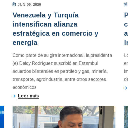
JUN 09, 2026
Venezuela y Turquía
P
intensifican alianza
c
estratégica en comercio y
a
energía
I
Como parte de su gira internacional, la presidenta
L
(e) Delcy Rodríguez suscribió en Estambul
e
acuerdos bilaterales en petróleo y gas, minería,
i
transporte, agroindustria, entre otros sectores
d
económicos
Leer más