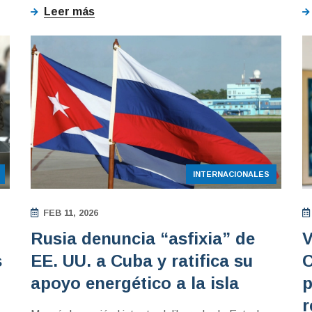
Leer más
INTERNACIONALES
FEB 11, 2026
Rusia denuncia “asfixia” de
V
s
EE. UU. a Cuba y ratifica su
C
apoyo energético a la isla
p
r