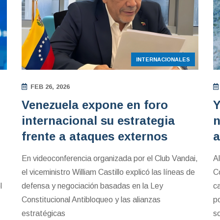
INTERNACIONALES
FEB 26, 2026
Venezuela expone en foro
Y
internacional su estrategia
n
frente a ataques externos
a
En videoconferencia organizada por el Club Vandai,
Al
el viceministro William Castillo explicó las líneas de
C
l
defensa y negociación basadas en la Ley
ca
Constitucional Antibloqueo y las alianzas
p
estratégicas
s