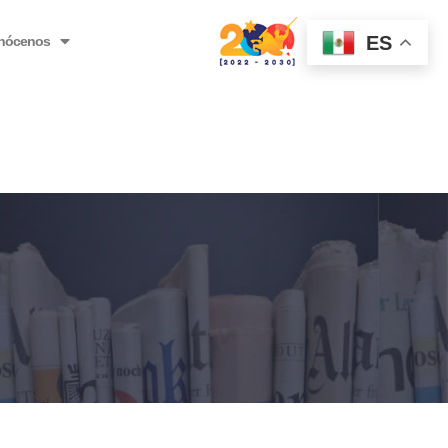
ES
nócenos