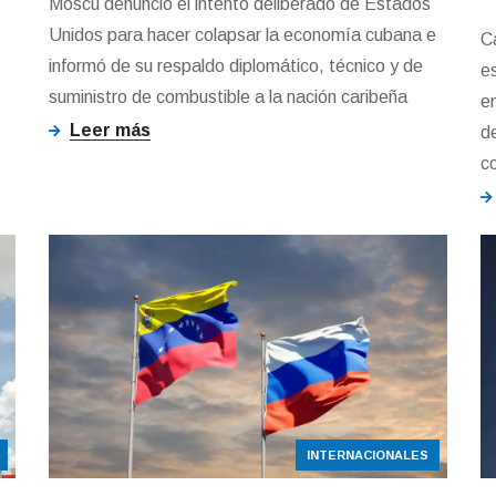
Moscú denunció el intento deliberado de Estados
Unidos para hacer colapsar la economía cubana e
C
informó de su respaldo diplomático, técnico y de
e
suministro de combustible a la nación caribeña
e
Leer más
de
c
INTERNACIONALES