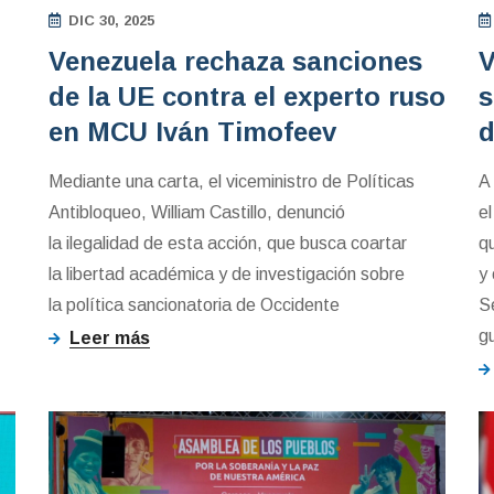
DIC 30, 2025
Venezuela rechaza sanciones
V
de la UE contra el experto ruso
s
en MCU Iván Timofeev
d
Mediante una carta, el viceministro de Políticas
A
Antibloqueo, William Castillo, denunció
e
la ilegalidad de esta acción, que busca coartar
q
la libertad académica y de investigación sobre
y
la política sancionatoria de Occidente
S
g
Leer más