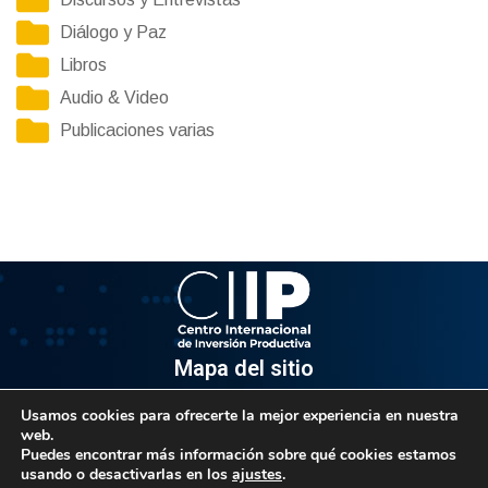
Diálogo y Paz
Libros
Audio & Video
Publicaciones varias
Mapa del sitio
Usamos cookies para ofrecerte la mejor experiencia en nuestra
Información
web.
Puedes encontrar más información sobre qué cookies estamos
Av. Venezuela, Edif. Epsilon Piso 3, Oficina 3-2, Sector el
usando o desactivarlas en los
ajustes
.
Rosal, Chacao.