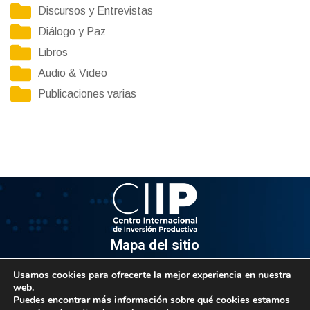
Discursos y Entrevistas
Diálogo y Paz
Libros
Audio & Video
Publicaciones varias
Mapa del sitio
Usamos cookies para ofrecerte la mejor experiencia en nuestra
Información
web.
Puedes encontrar más información sobre qué cookies estamos
Av. Venezuela, Edif. Epsilon Piso 3, Oficina 3-2, Sector el