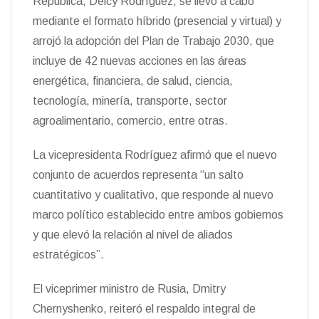
República, Delcy Rodríguez, se llevó a cabo
t
k
i
i
mediante el formato híbrido (presencial y virtual) y
e
r
n
arrojó la adopción del Plan de Trabajo 2030, que
d
incluye de 42 nuevas acciones en las áreas
l
y
energética, financiera, de salud, ciencia,
tecnología, minería, transporte, sector
agroalimentario, comercio, entre otras.
La vicepresidenta Rodríguez afirmó que el nuevo
conjunto de acuerdos representa “un salto
cuantitativo y cualitativo, que responde al nuevo
marco político establecido entre ambos gobiernos
y que elevó la relación al nivel de aliados
estratégicos”.
El viceprimer ministro de Rusia, Dmitry
Chernyshenko, reiteró el respaldo integral de