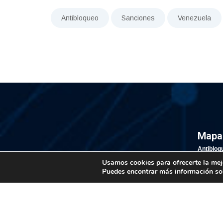
Antibloqueo
Sanciones
Venezuela
Mapa 
Antibloq
Estadíst
Usamos cookies para ofrecerte la mej
Puedes encontrar más información so
Cronolog
Bibliote
Noticias
Conócen