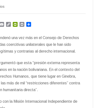
ios
G
E
C
P
P
C
m
m
o
r
r
o
a
p
i
i
m
condenó una vez más en el Consejo de Derechos
i
y
n
n
p
l
L
t
t
a
 coercitivas unilaterales que le han sido
i
F
r
gítimas y contrarias al derecho internacional.
n
r
t
k
i
i
argumentó que esta “presión externa representa
e
r
n
os en la nación bolivariana. En el contexto del
d
rechos Humanos, que tiene lugar en Ginebra,
l
y
las más de mil “restricciones diferentes” contra
n humanitaria directa”.
o con la Misión Internacional Independiente de