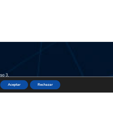
iso 3,
Chacao.
Aceptar
Rechazar