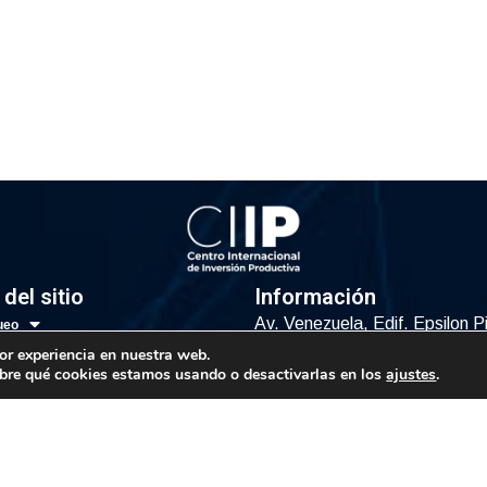
del sitio
Información
Av. Venezuela, Edif. Epsilon P
ueo
Oficina 3-2, Sector el Rosal, 
icas
or experiencia en nuestra web.
Caracas, Código Postal 1064
bre qué cookies estamos usando o desactivarlas en los
ajustes
.
ías
ca
Info@observatorio.gob.ve
os
© 2021 CIIP – Todos los derechos reservados.