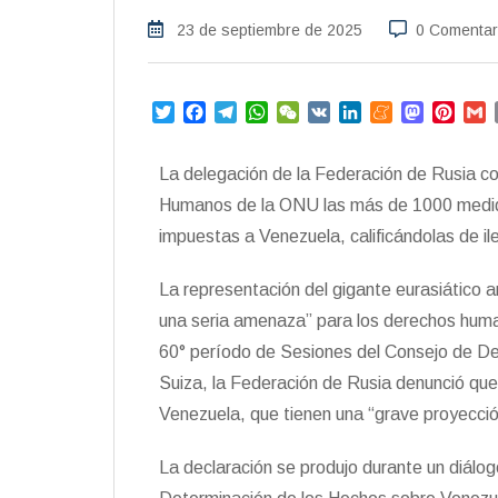
23 de septiembre de 2025
0 Comentar
T
F
T
W
W
V
L
M
M
P
w
a
e
h
e
K
i
e
a
i
i
c
l
a
C
n
n
s
n
a
La delegación de la Federación de Rusia 
t
e
e
t
h
k
e
t
t
i
t
b
g
s
a
e
a
o
e
l
Humanos de la ONU las más de 1000 medidas
e
o
r
A
t
d
m
d
r
impuestas a Venezuela, calificándolas de ile
r
o
a
p
I
e
o
e
k
m
p
n
n
s
La representación del gigante eurasiático 
t
una seria amenaza” para los derechos human
60° período de Sesiones del Consejo de De
Suiza, la Federación de Rusia denunció que 
Venezuela, que tienen una “grave proyecció
La declaración se produjo durante un diálog