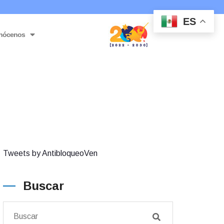
ES
nócenos
Tweets by AntibloqueoVen
Buscar