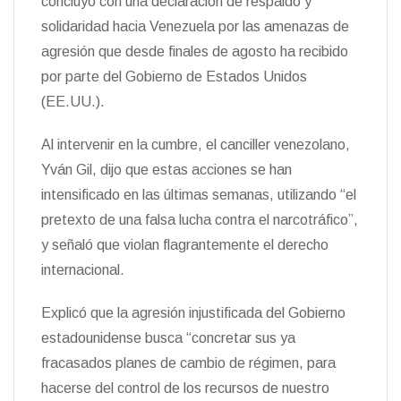
concluyó con una declaración de respaldo y
t
k
i
i
solidaridad hacia Venezuela por las amenazas de
e
r
n
agresión que desde finales de agosto ha recibido
d
por parte del Gobierno de Estados Unidos
l
y
(EE.UU.).
Al intervenir en la cumbre, el canciller venezolano,
Yván Gil, dijo que estas acciones se han
intensificado en las últimas semanas, utilizando “el
pretexto de una falsa lucha contra el narcotráfico”,
y señaló que violan flagrantemente el derecho
internacional.
Explicó que la agresión injustificada del Gobierno
estadounidense busca “concretar sus ya
fracasados planes de cambio de régimen, para
hacerse del control de los recursos de nuestro