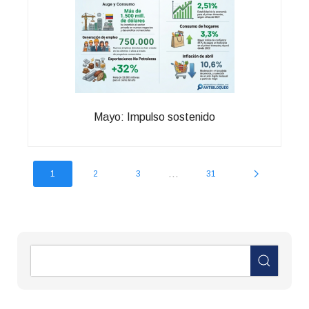
Mayo: Impulso sostenido
...
1
2
3
31