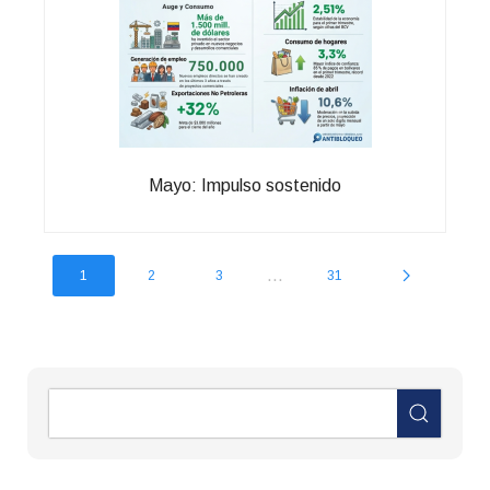
Mayo: Impulso sostenido
...
1
2
3
31