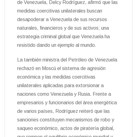
de Venezuela, Delcy Rodríguez, afirmó que las
k
i
i
e
r
medidas coercitivas unilaterales buscan
n
desapoderar a Venezuela de sus recursos
d
l
naturales, financieros y de sus activos; una
y
estrategia criminal global que Venezuela ha
resistido dando un ejemplo al mundo.
La también ministra del Petróleo de Venezuela
rechazó en Moscú el sistema de agresión
económica y las medidas coercitivas
unilaterales aplicadas para extorsionar a
naciones como Venezuela y Rusia. Frente a
empresarios y funcionarios del área energética
de varios países, Rodríguez reiteró que las
sanciones constituyen mecanismos de robo y
saqueo económico, actos de piratería global,
que rompen el equilibrio económico mundial y