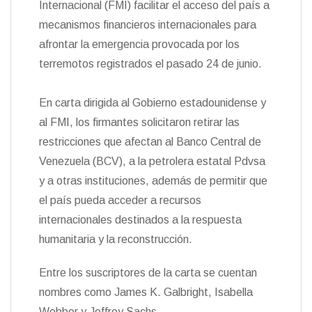
Internacional (FMI) facilitar el acceso del país a
n
mecanismos financieros internacionales para
d
l
afrontar la emergencia provocada por los
y
terremotos registrados el pasado 24 de junio.
En carta dirigida al Gobierno estadounidense y
al FMI, los firmantes solicitaron retirar las
restricciones que afectan al Banco Central de
Venezuela (BCV), a la petrolera estatal Pdvsa
y a otras instituciones, además de permitir que
el país pueda acceder a recursos
internacionales destinados a la respuesta
humanitaria y la reconstrucción.
Entre los suscriptores de la carta se cuentan
nombres como James K. Galbright, Isabella
Webber y Jeffrey Sachs.