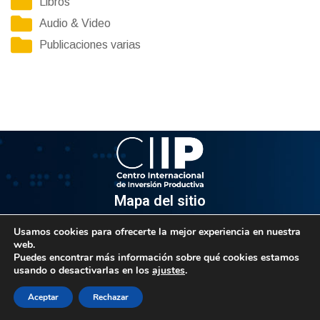
Libros
Audio & Video
Publicaciones varias
Mapa del sitio
Usamos cookies para ofrecerte la mejor experiencia en nuestra
Información
web.
Puedes encontrar más información sobre qué cookies estamos
Av. Venezuela, Edif. Epsilon Piso 3, Oficina 3-2, Sector el
usando o desactivarlas en los
ajustes
.
Rosal, Chacao.
Caracas, Código Postal 1064
Aceptar
Rechazar
Info@observatorio.gob.ve
© 2021 CIIP – Todos los derechos reservados.