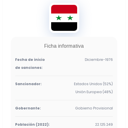
Siria
1.361 Total de Sanciones
Ficha informativa
1.060 Personas
253 Empresas
10 Buques
38 Aeronaves
Fecha de inicio
Diciembre-1976
de sanciones:
Sancionador:
Estados Unidos (52%)
Unión Europea (48%)
Gobernante:
Gobierno Provisional
Población (2022):
22.125.249