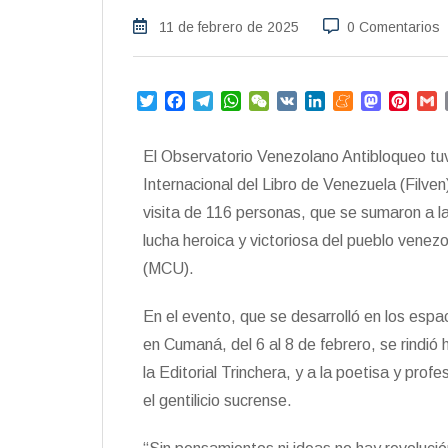
11 de febrero de 2025
0 Comentarios
T
F
T
W
W
V
L
M
M
P
w
a
e
h
e
K
i
e
a
i
i
c
l
a
C
n
n
s
n
a
El Observatorio Venezolano Antibloqueo tuv
t
e
e
t
h
k
e
t
t
i
t
b
g
s
a
e
a
o
e
l
Internacional del Libro de Venezuela (Filven
e
o
r
A
t
d
m
d
r
visita de 116 personas, que se sumaron a l
r
o
a
p
I
e
o
e
lucha heroica y victoriosa del pueblo venezo
k
m
p
n
n
s
t
(MCU).
En el evento, que se desarrolló en los esp
en Cumaná, del 6 al 8 de febrero, se rindió
la Editorial Trinchera, y a la poetisa y pro
el gentilicio sucrense.