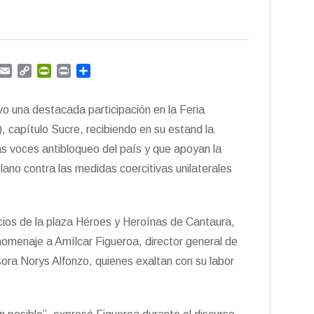
G
E
C
P
P
C
m
m
o
r
r
o
a
p
i
i
m
o una destacada participación en la Feria
i
y
n
n
p
l
L
t
t
a
), capítulo Sucre, recibiendo en su estand la
i
F
r
as voces antibloqueo del país y que apoyan la
n
r
t
lano contra las medidas coercitivas unilaterales
k
i
i
e
r
n
d
acios de la plaza Héroes y Heroínas de Cantaura,
l
y
 homenaje a Amílcar Figueroa, director general de
fesora Norys Alfonzo, quienes exaltan con su labor