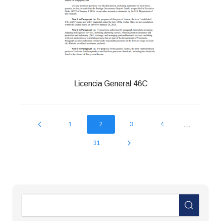
Licencia General 46C
...
1
2
3
4
31