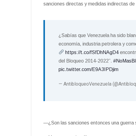
sanciones directas y medidas indirectas de
¿Sabías que Venezuela ha sido bla
economía, industria petrolera y com
https://t.co/fSfDhNAgD4
encontra
del Bloqueo 2014-2022”.
#NoMasBl
pic.twitter.com/E9A3IPDjim
— AntibloqueoVenezuela (@Antiblo
—¿Son las sanciones entonces una guerra s