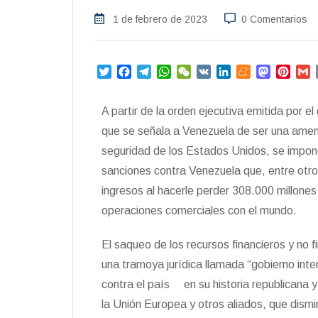
1 de febrero de 2023
0 Comentarios
T
F
T
W
W
V
L
M
M
P
w
a
e
h
e
K
i
e
a
i
i
c
l
a
C
n
n
s
n
a
A partir de la orden ejecutiva emitida por 
t
e
e
t
h
k
e
t
t
i
t
b
g
s
a
e
a
o
e
l
que se señala a Venezuela de ser una amenaz
e
o
r
A
t
d
m
d
r
seguridad de los Estados Unidos, se impone
r
o
a
p
I
e
o
e
sanciones contra Venezuela que, entre otros
k
m
p
n
n
s
t
ingresos al hacerle perder 308.000 millones
operaciones comerciales con el mundo.
El saqueo de los recursos financieros y no f
una tramoya jurídica llamada “gobierno inter
contra el país en su historia republicana 
la Unión Europea y otros aliados, que dismi