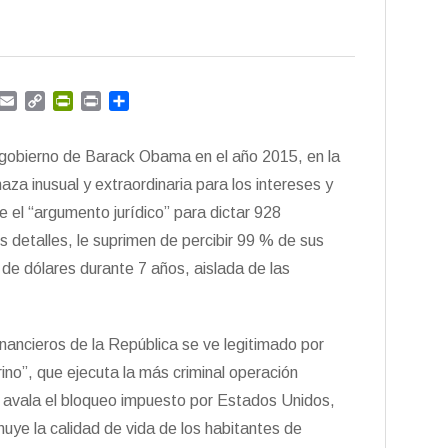
G
E
C
P
P
C
m
m
o
r
r
o
a
p
i
i
m
el gobierno de Barack Obama en el año 2015, en la
i
y
n
n
p
l
L
t
t
a
a inusual y extraordinaria para los intereses y
i
F
r
 el “argumento jurídico” para dictar 928
n
r
t
 detalles, le suprimen de percibir 99 % de sus
k
i
i
e
r
 de dólares durante 7 años, aislada de las
n
d
l
y
inancieros de la República se ve legitimado por
ino”, que ejecuta la más criminal operación
y avala el bloqueo impuesto por Estados Unidos,
nuye la calidad de vida de los habitantes de