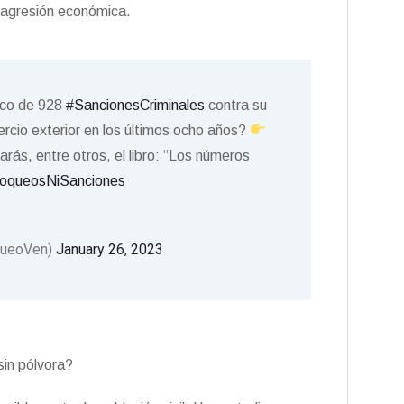
 agresión económica.
nco de 928
#SancionesCriminales
contra su
ercio exterior en los últimos ocho años?
rás, entre otros, el libro: “Los números
oqueosNiSanciones
queoVen)
January 26, 2023
in pólvora?