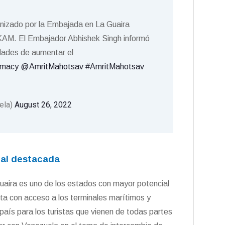
nizado por la Embajada en La Guaira
KAM. El Embajador Abhishek Singh informó
lidades de aumentar el
omacy
@AmritMahotsav
#AmritMahotsav
ela)
August 26, 2022
ial destacada
uaira es uno de los estados con mayor potencial
nta con acceso a los terminales marítimos y
l país para los turistas que vienen de todas partes