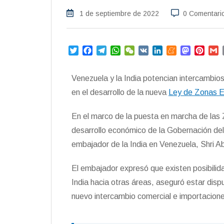
1 de septiembre de 2022
0 Comentari
T
F
T
W
W
V
L
M
M
P
w
a
e
h
e
K
i
e
a
i
i
c
l
a
C
n
n
s
n
a
Venezuela y la India potencian intercambio
t
e
e
t
h
k
e
t
t
i
t
b
g
s
a
e
a
o
e
l
en el desarrollo de la nueva
Ley de Zonas E
e
o
r
A
t
d
m
d
r
r
o
a
p
I
e
o
e
En el marco de la puesta en marcha de las 
k
m
p
n
n
s
desarrollo económico de la Gobernación de
t
embajador de la India en Venezuela, Shri A
El embajador expresó que existen posibilid
India hacia otras áreas, aseguró estar dis
nuevo intercambio comercial e importacion