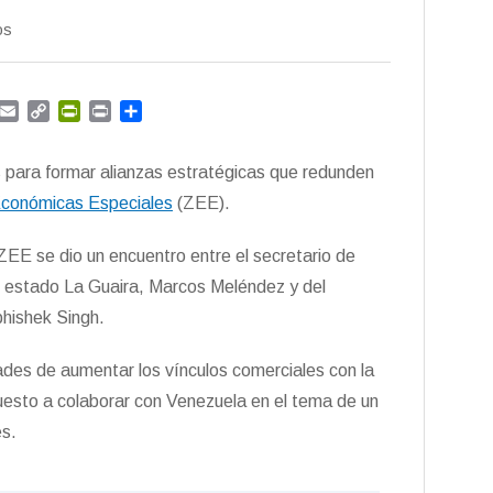
os
G
E
C
P
P
C
m
m
o
r
r
o
a
p
i
i
m
s para formar alianzas estratégicas que redunden
i
y
n
n
p
l
L
t
t
a
conómicas Especiales
(ZEE).
i
F
r
n
r
t
ZEE se dio un encuentro entre el secretario de
k
i
i
l estado La Guaira, Marcos Meléndez y del
e
r
n
bhishek Singh.
d
l
ades de aumentar los vínculos comerciales con la
y
puesto a colaborar con Venezuela en el tema de un
es.