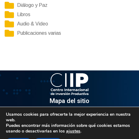
Diálogo y Paz
Libros
Audio & Video
Publicaciones varias
Mapa del sitio
Usamos cookies para ofrecerte la mejor experiencia en nuestra
Información
web.
Puedes encontrar más información sobre qué cookies estamos
Av. Venezuela, Edif. Epsilon Piso 3, Oficina 3-2, Sector el
usando o desactivarlas en los
ajustes
.
Rosal, Chacao.
Caracas, Código Postal 1064