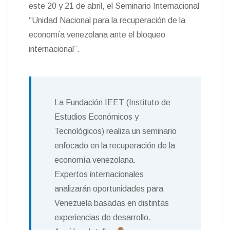
t
este 20 y 21 de abril, el Seminario Internacional
k
i
i
e
r
“Unidad Nacional para la recuperación de la
n
economía venezolana ante el bloqueo
d
l
internacional”.
y
La Fundación IEET (Instituto de
Estudios Económicos y
Tecnológicos) realiza un seminario
enfocado en la recuperación de la
economía venezolana.
Expertos internacionales
analizarán oportunidades para
Venezuela basadas en distintas
experiencias de desarrollo.