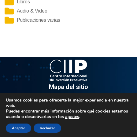
Libros
Audio & Video
Publicaciones varias
Mapa del sitio
Usamos cookies para ofrecerte la mejor experiencia en nuestra
Información
web.
Puedes encontrar más información sobre qué cookies estamos
Av. Venezuela, Edif. Epsilon Piso 3, Oficina 3-2, Sector el
usando o desactivarlas en los
ajustes
.
Rosal, Chacao.
Caracas, Código Postal 1064
Aceptar
Rechazar
Info@observatorio.gob.ve
© 2021 CIIP – Todos los derechos reservados.