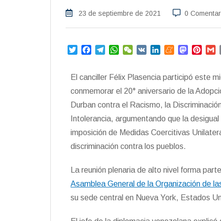
23 de septiembre de 2021
0 Comentar
T
F
T
W
W
V
L
M
M
P
w
a
e
h
e
K
i
e
a
i
i
c
l
a
C
n
n
s
n
a
El canciller Félix Plasencia participó este m
t
e
e
t
h
k
e
t
t
i
t
b
g
s
a
e
a
o
e
l
conmemorar el 20° aniversario de la Adopci
e
o
r
A
t
d
m
d
r
Durban contra el Racismo, la Discriminació
r
o
a
p
I
e
o
e
Intolerancia, argumentando que la desigual
k
m
p
n
n
s
t
imposición de Medidas Coercitivas Unilatera
discriminación contra los pueblos.
La reunión plenaria de alto nivel forma par
Asamblea General de la Organización de l
su sede central en Nueva York, Estados Un