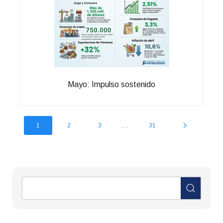
Mayo: Impulso sostenido
...
1
2
3
31