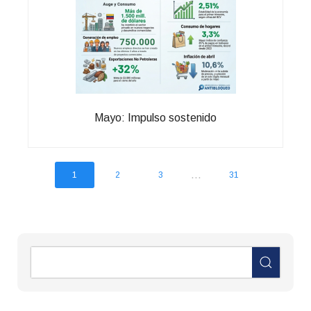
Mayo: Impulso sostenido
...
1
2
3
31