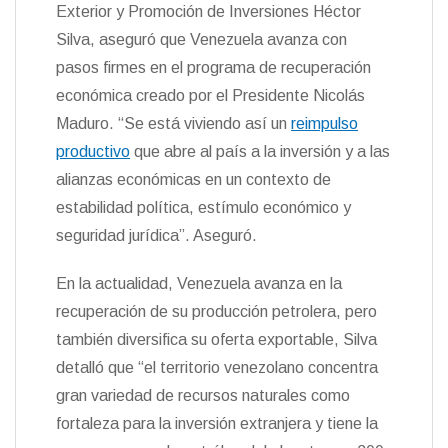
t
Exterior y Promoción de Inversiones Héctor
k
i
i
e
r
Silva, aseguró que Venezuela avanza con
n
pasos firmes en el programa de recuperación
d
l
económica creado por el Presidente Nicolás
y
Maduro. “Se está viviendo así un
reimpulso
productivo
que abre al país a la inversión y a las
alianzas económicas en un contexto de
estabilidad política, estímulo económico y
seguridad jurídica”. Aseguró.
En la actualidad, Venezuela avanza en la
recuperación de su producción petrolera, pero
también diversifica su oferta exportable, Silva
detalló que “el territorio venezolano concentra
gran variedad de recursos naturales como
fortaleza para la inversión extranjera y tiene la