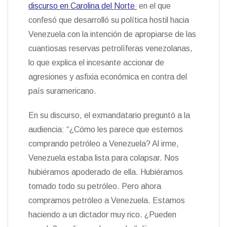
t
discurso en Carolina del Norte
en el que
k
i
i
e
r
confesó que desarrolló su política hostil hacia
n
Venezuela con la intención de apropiarse de las
d
l
cuantiosas reservas petrolíferas venezolanas,
y
lo que explica el incesante accionar de
agresiones y asfixia económica en contra del
país suramericano.
En su discurso, el exmandatario preguntó a la
audiencia: “¿Cómo les parece que estemos
comprando petróleo a Venezuela? Al irme,
Venezuela estaba lista para colapsar. Nos
hubiéramos apoderado de ella. Hubiéramos
tomado todo su petróleo. Pero ahora
compramos petróleo a Venezuela. Estamos
haciendo a un dictador muy rico. ¿Pueden