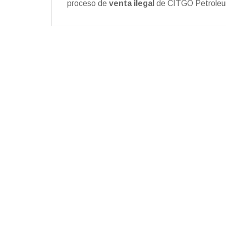
proceso de
venta ilegal
de CITGO Petroleum