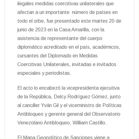
t
ilegales medidas coercitivas unilaterales que
k
i
i
e
r
afectan a un importante número de países en
n
todo el orbe, fue presentado este martes 20 de
d
l
junio de 2023 en la Casa Amarilla, con la
y
asistencia de representante del cuerpo
diplomático acreditado en el país, académicos,
cursantes del Diplomado en Medidas
Coercitivas Unilaterales, invitadas e invitados
especiales y periodistas.
El acto lo encabezó la vicepresidenta ejecutiva
de la República, Delcy Rodríguez Gómez, junto
al canciller Yván Gil y el viceministro de Políticas
Antibloqueo y gerente general del Observatorio
Venezolano Antibloqueo, William Castillo.
El Mapa Geopolítico de Sanciones viene a