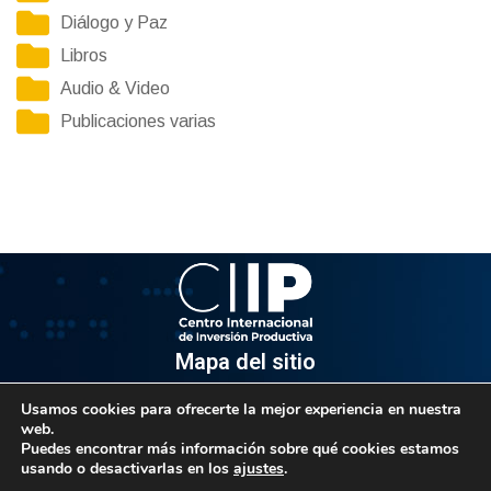
Diálogo y Paz
Libros
Audio & Video
Publicaciones varias
Mapa del sitio
Usamos cookies para ofrecerte la mejor experiencia en nuestra
Información
web.
Puedes encontrar más información sobre qué cookies estamos
Av. Venezuela, Edif. Epsilon Piso 3, Oficina 3-2, Sector el
usando o desactivarlas en los
ajustes
.
Rosal, Chacao.