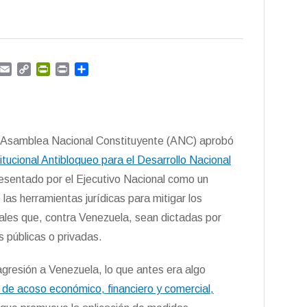
G
E
C
P
P
C
m
m
o
r
r
o
a
p
i
i
m
i
y
n
n
p
l
L
t
t
a
i
F
r
a Asamblea Nacional Constituyente (ANC) aprobó
n
r
t
tucional Antibloqueo para el Desarrollo Nacional
k
i
i
e
r
resentado por el Ejecutivo Nacional como un
n
las herramientas jurídicas para mitigar los
d
rales que, contra Venezuela, sean dictadas por
l
y
 públicas o privadas.
 agresión a Venezuela, lo que antes era algo
a de acoso económico, financiero y comercial
,