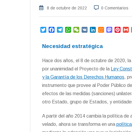
8 de octubre de 2022
0 Comentarios
T
F
T
W
W
V
L
M
M
P
w
a
e
h
e
K
i
e
a
i
i
c
l
a
C
n
n
s
n
a
Necesidad estratégica
t
e
e
t
h
k
e
t
t
i
t
b
g
s
a
e
a
o
e
l
e
o
r
A
t
d
m
d
r
Hace dos años, el 8 de octubre de 2020, l
r
o
a
p
I
e
o
e
por unanimidad el Proyecto de la
Ley Consti
k
m
p
n
n
s
t
y la Garantía de los Derechos Humanos
, p
instrumento que provee al Poder Público de 
efectos de las medidas (sanciones) unilate
otro Estado, grupo de Estados, y entidades
A partir del año 2014 cambia la política de
velado, ahora se transforma en una
polític