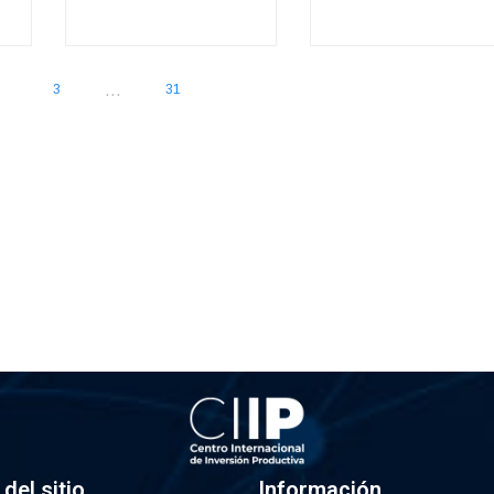
...
3
31
del sitio
Información