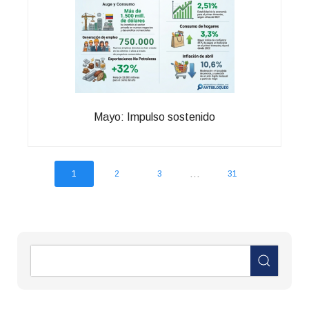
Mayo: Impulso sostenido
...
1
2
3
31