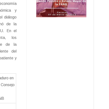
a economía
onómica y
el diálogo
rmó de la
UU. En el
nta, los
nte de la
dente del
batiente y
aduro en
, Consejo
ANB