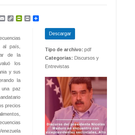
G
E
C
P
P
C
m
m
o
r
r
o
a
p
i
i
m
Descargar
i
y
n
n
p
secuencias
l
L
t
t
a
 al país,
i
F
r
Tipo de archivo:
pdf
n
r
t
tar de la
Categorías:
Discursos y
k
i
i
valuó los
Entrevistas
e
r
ania y sus
n
d
erando la
l
y una paz
y
andatario
os precios
limentos,
ecuencias
Venezuela