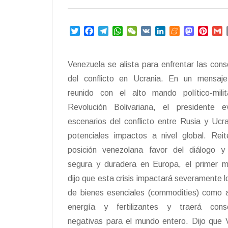
T
F
T
W
W
V
L
M
M
P
w
a
e
h
e
K
i
e
a
i
i
c
l
a
C
n
n
s
n
a
t
e
e
t
h
k
e
t
t
i
Venezuela se alista para enfrentar las con
t
b
g
s
a
e
a
o
e
l
del conflicto en Ucrania. En un mensaje
e
o
r
A
t
d
m
d
r
r
o
a
p
I
e
o
e
reunido con el alto mando político-mili
k
m
p
n
n
s
Revolución Bolivariana, el presidente e
t
escenarios del conflicto entre Rusia y Ucr
potenciales impactos a nivel global. Reit
posición venezolana favor del diálogo 
segura y duradera en Europa, el primer m
dijo que esta crisis impactará severamente l
de bienes esenciales (commodities) como a
energía y fertilizantes y traerá cons
negativas para el mundo entero. Dijo que 