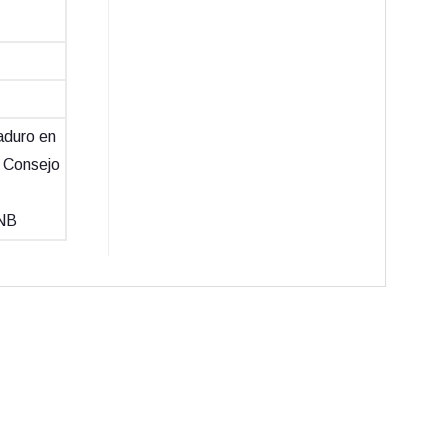
aduro en
, Consejo
ANB