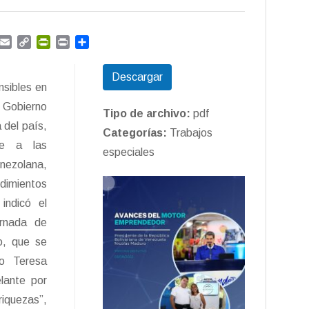
G
E
C
P
P
C
m
m
o
r
r
o
a
p
i
i
m
Descargar
i
y
n
n
p
nsibles en
l
L
t
t
a
 Gobierno
i
F
r
Tipo de archivo:
pdf
n
r
t
 del país,
Categorías:
Trabajos
k
i
i
se a las
especiales
e
r
enezolana,
n
d
dimientos
l
indicó el
y
ornada de
o, que se
ro Teresa
lante por
iquezas”,