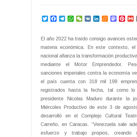
T
F
T
W
W
V
L
M
M
P
w
a
e
h
e
K
i
e
a
i
i
c
l
a
C
n
n
s
n
a
t
e
e
t
h
k
e
t
t
i
El año 2022 ha traído consigo avances oste
t
b
g
s
a
e
a
o
e
l
materia económica. En este contexto, el
e
o
r
A
t
d
m
d
r
r
o
a
p
I
e
o
e
nacional afianza la transformación productiva
k
m
p
n
n
s
mediante el Motor Emprendedor. Pe
t
sanciones imperiales contra la economía v
el país cuenta con 318 mil 198 empren
registrados hasta la fecha, tal como lo 
presidente Nicolas Maduro durante la j
Miércoles Productivo de este 3 de agost
desarrolló en el Complejo Cultural Teat
Carreño, en Caracas. “Venezuela sale ade
esfuerzo y trabajo propios, creando r