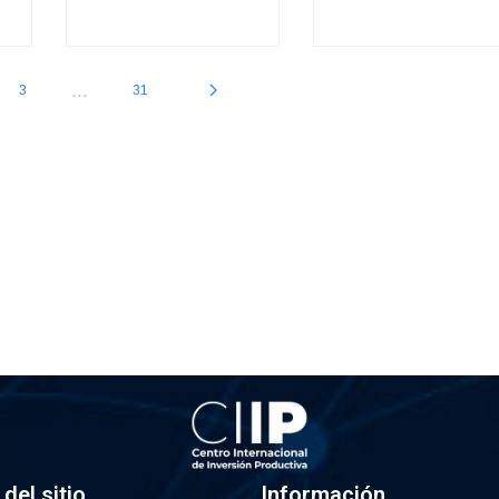
...
3
31
del sitio
Información