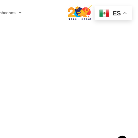
ES
nócenos