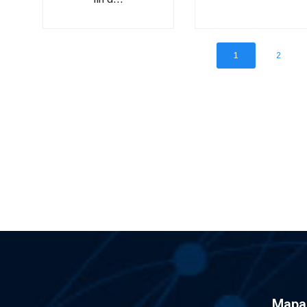
1
2
Mapa 