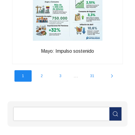
Mayo: Impulso sostenido
...
1
2
3
31