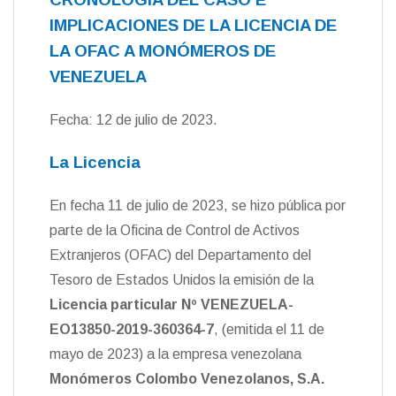
d
IMPLICACIONES DE LA LICENCIA DE
l
y
LA OFAC A MONÓMEROS DE
VENEZUELA
Fecha: 12 de julio de 2023.
La Licencia
En fecha 11 de julio de 2023, se hizo pública por
parte de la Oficina de Control de Activos
Extranjeros (OFAC) del Departamento del
Tesoro de Estados Unidos la emisión de la
Licencia particular N
º VENEZUELA-
EO13850-2019-360364-7
, (emitida el 11 de
mayo de 2023) a la empresa venezolana
Mon
ó
meros Colombo Venezolanos, S.A.