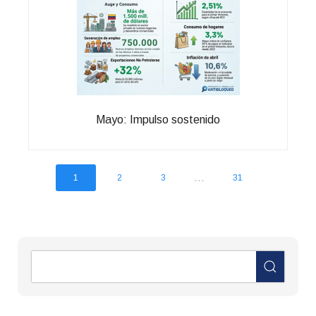
Mayo: Impulso sostenido
...
1
2
3
31