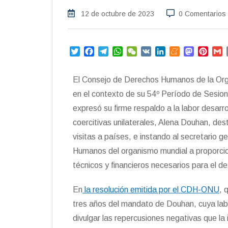
12 de octubre de 2023
0 Comentarios
T
F
T
W
W
V
L
M
M
P
w
a
e
h
e
K
i
e
a
i
i
c
l
a
C
n
n
s
n
a
El Consejo de Derechos Humanos de la Or
t
e
e
t
h
k
e
t
t
i
t
b
g
s
a
e
a
o
e
l
en el contexto de su 54º Período de Sesion
e
o
r
A
t
d
m
d
r
expresó su firme respaldo a la labor desarr
r
o
a
p
I
e
o
e
coercitivas unilaterales, Alena Douhan, dest
k
m
p
n
n
s
t
visitas a países, e instando al secretario 
Humanos del organismo mundial a proporcio
técnicos y financieros necesarios para el 
En
la resolución emitida por el CDH-ONU
, 
tres años del mandato de Douhan, cuya labo
divulgar las repercusiones negativas que la