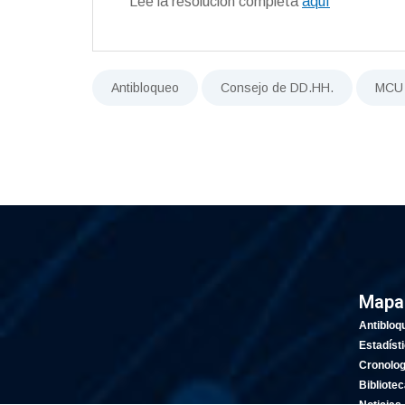
Lee la resolución completa
aquí
Antibloqueo
Consejo de DD.HH.
MCU
Mapa 
Antibloq
Estadíst
Cronolog
Bibliote
Noticias