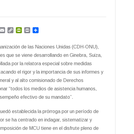
G
E
C
P
P
C
m
m
o
r
r
o
a
p
i
i
m
ganización de las Naciones Unidas (CDH-ONU),
i
y
n
n
p
l
L
t
t
a
es que se viene desarrollando en Ginebra, Suiza,
i
F
r
ollada por la relatora especial sobre medidas
n
r
t
acando el rigor y la importancia de sus informes y
k
i
i
e
r
general y al alto comisionado de Derechos
n
nar “todos los medios de asistencia humanos,
d
l
desempeño efectivo de su mandato”.
y
quedó establecida la prórroga por un período de
r se ha centrado en indagar, sistematizar y
 imposición de MCU tiene en el disfrute pleno de