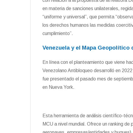
con relación a la propuesta de la relatora 
en materia de sanciones unilaterales, regida
“uniforme y universal”, que permita “observ
los derechos humanos las medidas coercitiva
cumplimiento”.
Venezuela y el Mapa Geopolítico
En línea con el planteamiento que viene hac
Venezolano Antibloqueo desarrolló en 2022
fue presentado el pasado mes de septiemb
en Nueva York.
Esta herramienta de análisis científico-técn
MCU a nivel mundial. Ofrece un ranking de 
aeronaves, empresas/entidades y buques), 