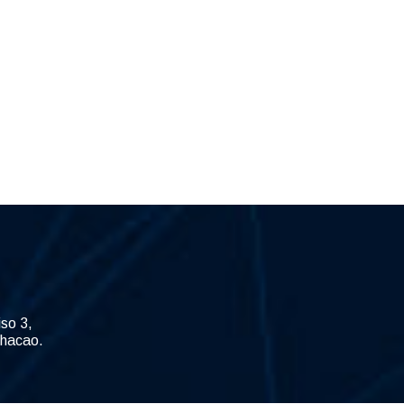
iso 3,
Chacao.