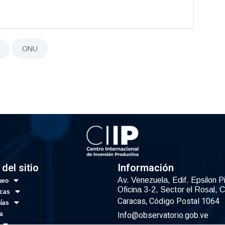
ONU
del sitio
Información
Av. Venezuela, Edif. Epsilon P
ueo
Oficina 3-2, Sector el Rosal, 
icas
Caracas, Código Postal 1064
ías
ca
Info@observatorio.gob.ve