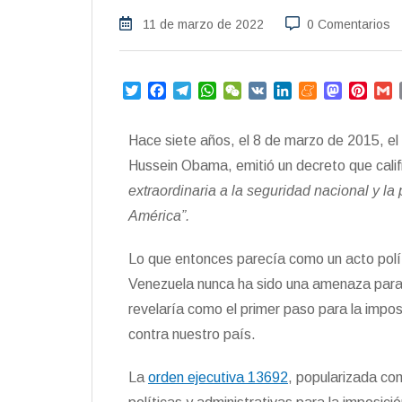
11 de marzo de 2022
0 Comentarios
T
F
T
W
W
V
L
M
M
P
w
a
e
h
e
K
i
e
a
i
i
c
l
a
C
n
n
s
n
a
Hace siete años, el 8 de marzo de 2015, e
t
e
e
t
h
k
e
t
t
i
t
b
g
s
a
e
a
o
e
l
Hussein Obama, emitió un decreto que cali
e
o
r
A
t
d
m
d
r
extraordinaria a la seguridad nacional y la 
r
o
a
p
I
e
o
e
América”.
k
m
p
n
n
s
t
Lo que entonces parecía como un acto polít
Venezuela nunca ha sido una amenaza para l
revelaría como el primer paso para la impo
contra nuestro país.
La
orden ejecutiva 13692
, popularizada co