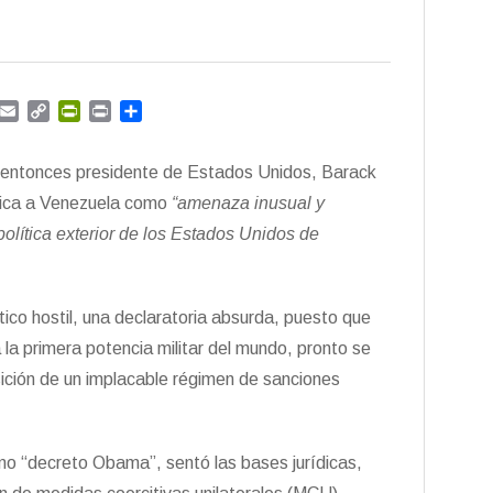
G
E
C
P
P
C
m
m
o
r
r
o
a
p
i
i
m
l entonces presidente de Estados Unidos, Barack
i
y
n
n
p
l
L
t
t
a
fica a Venezuela como
“amenaza inusual y
i
F
r
política exterior de los Estados Unidos de
n
r
t
k
i
i
e
r
n
ico hostil, una declaratoria absurda, puesto que
d
a primera potencia militar del mundo, pronto se
l
y
sición de un implacable régimen de sanciones
mo “decreto Obama”, sentó las bases jurídicas,