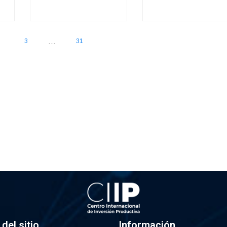
...
3
31
del sitio
Información