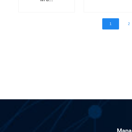
1
2
Mapa 