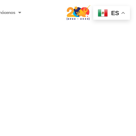
ES
nócenos