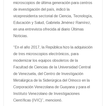
t
microscopios de última generación para centros
k
i
i
e
r
de investigación del país, indicó la
n
vicepresidenta sectorial de Ciencia, Tecnología,
d
l
Educación y Salud, Gabriela Jiménez Ramírez,
y
en una entrevista ofrecida al diario Últimas
Noticias.
“En el año 2017, la República hizo la adquisición
de tres microscopios electrónicos, para
modernizar los equipos obsoletos de la
Facultad de Ciencias de la Universidad Central
de Venezuela, del Centro de Investigación
Metalúrgica de la Siderúrgica del Orinoco en la
Corporación Venezolana de Guayana y para el
Instituto Venezolano de Investigaciones
Científicas (IVIC)”, mencionó.