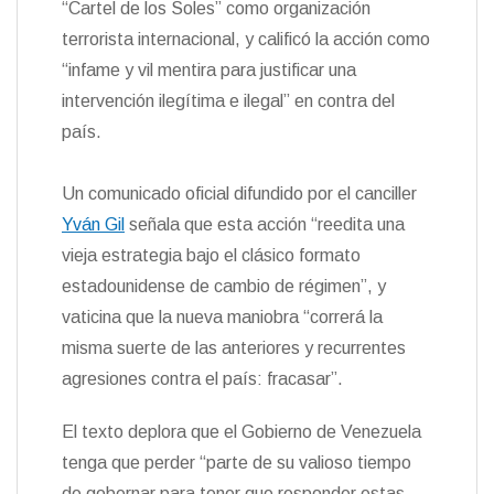
“Cartel de los Soles” como organización
n
terrorista internacional, y calificó la acción como
d
l
“infame y vil mentira para justificar una
y
intervención ilegítima e ilegal” en contra del
país.
Un comunicado oficial difundido por el canciller
Yván Gil
señala que esta acción “reedita una
vieja estrategia bajo el clásico formato
estadounidense de cambio de régimen”, y
vaticina que la nueva maniobra “correrá la
misma suerte de las anteriores y recurrentes
agresiones contra el país: fracasar”.
El texto deplora que el Gobierno de Venezuela
tenga que perder “parte de su valioso tiempo
de gobernar para tener que responder estas