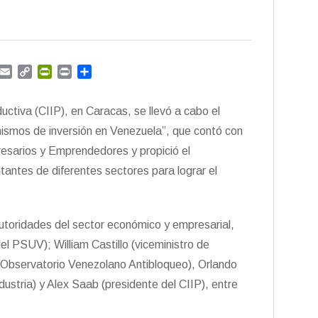
G
E
C
P
P
C
m
m
o
r
r
o
a
p
i
i
m
uctiva (CIIP), en Caracas, se llevó a cabo el
i
y
n
n
p
l
L
t
t
a
ismos de inversión en Venezuela”, que contó con
i
F
r
resarios y Emprendedores y propició el
n
r
t
tantes de diferentes sectores para lograr el
k
i
i
e
r
n
d
autoridades del sector económico y empresarial,
l
y
l PSUV); William Castillo (viceministro de
l Observatorio Venezolano Antibloqueo), Orlando
stria) y Alex Saab (presidente del CIIP), entre