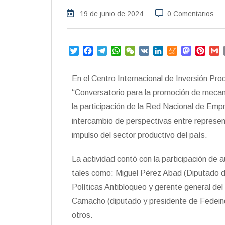
19 de junio de 2024
0 Comentarios
T
F
T
W
W
V
L
M
M
P
w
a
e
h
e
K
i
e
a
i
i
c
l
a
C
n
n
s
n
a
En el Centro Internacional de Inversión Prod
t
e
e
t
h
k
e
t
t
i
t
b
g
s
a
e
a
o
e
l
“Conversatorio para la promoción de mecan
e
o
r
A
t
d
m
d
r
la participación de la Red Nacional de Emp
r
o
a
p
I
e
o
e
intercambio de perspectivas entre represen
k
m
p
n
n
s
t
impulso del sector productivo del país.
La actividad contó con la participación de 
tales como: Miguel Pérez Abad (Diputado de
Políticas Antibloqueo y gerente general de
Camacho (diputado y presidente de Fedeindu
otros.