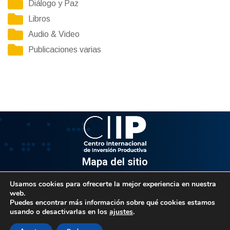
Diálogo y Paz
Libros
Audio & Video
Publicaciones varias
Mapa del sitio
Usamos cookies para ofrecerte la mejor experiencia en nuestra
Información
web.
Puedes encontrar más información sobre qué cookies estamos
Av. Venezuela, Edif. Epsilon Piso 3, Oficina 3-2, Sector el
usando o desactivarlas en los
ajustes
.
Rosal, Chacao.
Caracas, Código Postal 1064