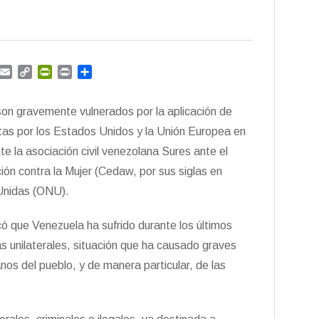
G
E
C
P
P
C
m
m
o
r
r
o
a
p
i
i
m
on gravemente vulnerados por la aplicación de
i
y
n
n
p
l
L
t
t
a
stas por los Estados Unidos y la Unión Europea en
i
F
r
e la asociación civil venezolana Sures ante el
n
r
t
ción contra la Mujer (Cedaw, por sus siglas en
k
i
i
e
r
 Unidas (ONU).
n
d
có que Venezuela ha sufrido durante los últimos
l
y
s unilaterales, situación que ha causado graves
os del pueblo, y de manera particular, de las