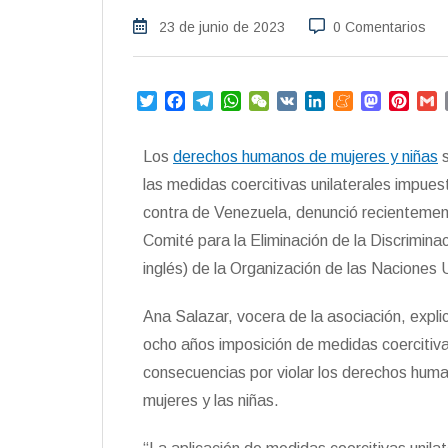
23 de junio de 2023
0 Comentarios
T
F
T
W
W
V
L
M
M
P
w
a
e
h
e
K
i
e
a
i
i
c
l
a
C
n
n
s
n
a
Los
derechos humanos de mujeres y niñas
s
t
e
e
t
h
k
e
t
t
i
t
b
g
s
a
e
a
o
e
l
las medidas coercitivas unilaterales impue
e
o
r
A
t
d
m
d
r
contra de Venezuela, denunció recientement
r
o
a
p
I
e
o
e
Comité para la Eliminación de la Discrimina
k
m
p
n
n
s
t
inglés) de la Organización de las Naciones
Ana Salazar, vocera de la asociación, expli
ocho años imposición de medidas coercitiva
consecuencias por violar los derechos human
mujeres y las niñas.