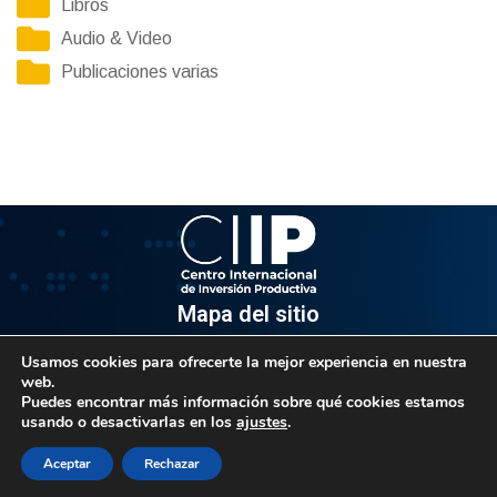
Libros
Audio & Video
Publicaciones varias
Mapa del sitio
Usamos cookies para ofrecerte la mejor experiencia en nuestra
Información
web.
Puedes encontrar más información sobre qué cookies estamos
Av. Venezuela, Edif. Epsilon Piso 3, Oficina 3-2, Sector el
usando o desactivarlas en los
ajustes
.
Rosal, Chacao.
Caracas, Código Postal 1064
Aceptar
Rechazar
Info@observatorio.gob.ve
© 2021 CIIP – Todos los derechos reservados.