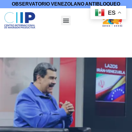
OBSERVATORIO VENEZOLANO ANTIBLOQUEO
ES
Inicio
/
Discursos y Entrevistas
/ Entrevista especial de
HispanTV con el presidente de Venezuela Nicolás Maduro
durante su visita a Irán, en el marco de su gira euroasiática