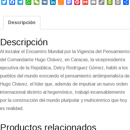
T
F
T
W
W
V
L
M
M
P
G
E
C
P
P
w
a
e
h
e
K
i
e
a
i
m
m
o
r
r
i
c
l
a
C
n
n
s
n
a
a
p
i
i
t
e
e
t
h
k
e
t
t
i
i
y
n
n
Descripción
t
b
g
s
a
e
a
o
e
l
l
L
t
t
e
o
r
A
t
d
m
d
r
i
F
r
o
a
p
I
e
o
e
n
r
Descripción
k
m
p
n
n
s
k
i
i
t
e
Al instalar el Encuentro Mundial por la Vigencia del Pensamiento
n
del Comandante Hugo Chávez, en Caracas, la vicepresidenta
d
l
ejecutiva de la República, Delcy Rodríguez Gómez, habló a los
y
pueblos del mundo evocando el pensamiento antiimperialista de
Hugo Chávez, el líder que, además de impulsar un nuevo orden
internacional distinto al hegemónico, trabajó incansablemente
por la construcción del mundo pluripolar y multicéntrico que hoy
es realidad.
Productos relacionados