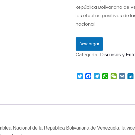
República Bolivariana de Ve
los efectos positivos de l
nacional.
Descargar
Categoría:
Discursos y Entr
T
F
T
W
W
V
w
a
e
h
e
K
i
i
c
l
a
C
t
e
e
t
h
t
b
g
s
a
e
o
r
A
t
r
o
a
p
I
k
m
p
blea Nacional de la República Bolivariana de Venezuela, la vice