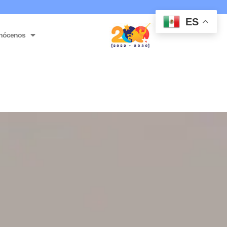
ES
nócenos