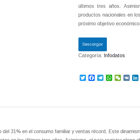
últimos tres años. Asimi
productos nacionales en lo
próximo objetivo económico 
Descargar
Categoría:
Infodatos
T
F
T
W
W
V
w
a
e
h
e
K
i
i
c
l
a
C
t
e
e
t
h
t
b
g
s
a
e
o
r
A
t
r
o
a
p
I
k
m
p
to del 31% en el consumo familiar y ventas récord. Este dinami