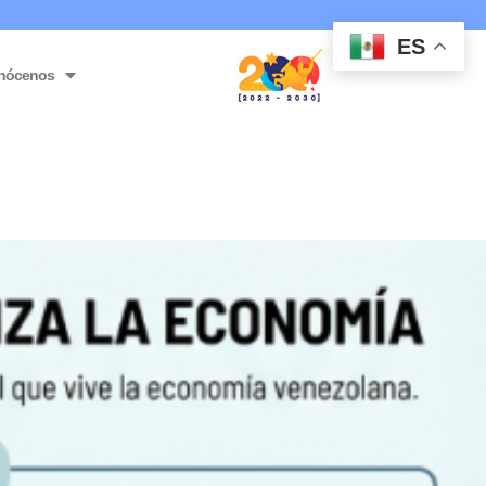
ES
nócenos