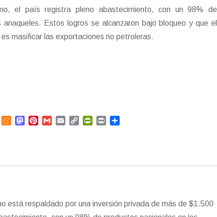
smo, el país registra pleno abastecimiento, con un 98% de
s anaqueles. Estos logros se alcanzaron bajo bloqueo y que el
es masificar las exportaciones no petroleras.
L
M
M
P
G
E
C
P
P
C
e
a
i
m
m
o
r
r
o
n
n
s
n
a
a
p
i
i
m
k
e
t
t
i
i
y
n
n
p
e
a
o
e
l
l
L
t
t
a
d
m
d
r
i
F
r
e
o
e
n
r
t
n
n
s
k
i
i
t
e
r
smo está respaldado por una inversión privada de más de $1.500
n