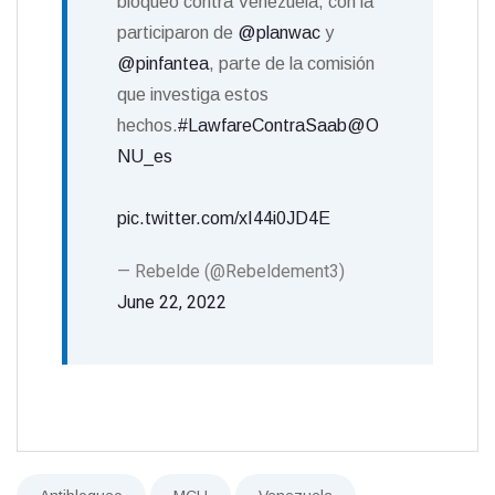
bloqueo contra Venezuela, con la
participaron de
@planwac
y
@pinfantea
, parte de la comisión
que investiga estos
hechos.
#LawfareContraSaab
@O
NU_es
pic.twitter.com/xI44i0JD4E
— Rebelde (@Rebeldement3)
June 22, 2022