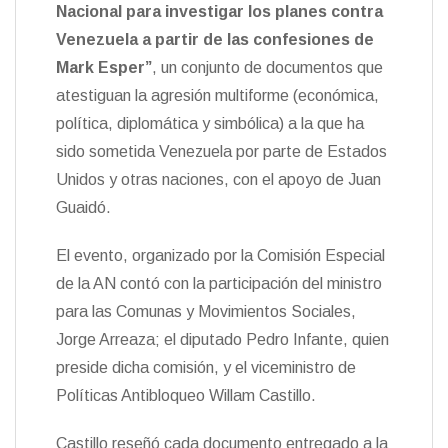
t
Nacional para investigar los planes contra
k
i
i
e
r
Venezuela a partir de las confesiones de
n
Mark Esper”
, un conjunto de documentos que
d
l
atestiguan la agresión multiforme (económica,
y
política, diplomática y simbólica) a la que ha
sido sometida Venezuela por parte de Estados
Unidos y otras naciones, con el apoyo de Juan
Guaidó.
El evento, organizado por la Comisión Especial
de la AN contó con la participación del ministro
para las Comunas y Movimientos Sociales,
Jorge Arreaza; el diputado Pedro Infante, quien
preside dicha comisión, y el viceministro de
Políticas Antibloqueo Willam Castillo.
Castillo reseñó cada documento entregado a la