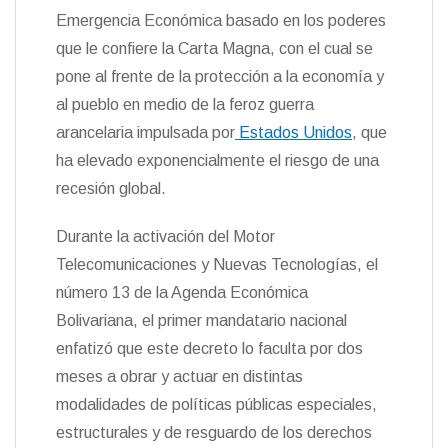
r
o
a
p
I
e
o
e
i
F
r
Emergencia Económica basado en los poderes
k
m
p
n
n
s
n
r
t
t
que le confiere la Carta Magna, con el cual se
k
i
i
e
r
pone al frente de la protección a la economía y
n
al pueblo en medio de la feroz guerra
d
l
arancelaria impulsada por
Estados Unidos
, que
y
ha elevado exponencialmente el riesgo de una
recesión global.
Durante la activación del Motor
Telecomunicaciones y Nuevas Tecnologías, el
número 13 de la Agenda Económica
Bolivariana, el primer mandatario nacional
enfatizó que este decreto lo faculta por dos
meses a obrar y actuar en distintas
modalidades de políticas públicas especiales,
estructurales y de resguardo de los derechos