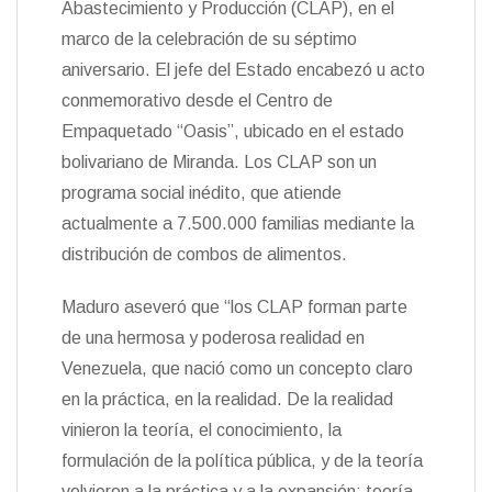
Abastecimiento y Producción (CLAP), en el
n
marco de la celebración de su séptimo
d
l
aniversario. El jefe del Estado encabezó u acto
y
conmemorativo desde el Centro de
Empaquetado “Oasis”, ubicado en el estado
bolivariano de Miranda. Los CLAP son un
programa social inédito, que atiende
actualmente a 7.500.000 familias mediante la
distribución de combos de alimentos.
Maduro aseveró que “los CLAP forman parte
de una hermosa y poderosa realidad en
Venezuela, que nació como un concepto claro
en la práctica, en la realidad. De la realidad
vinieron la teoría, el conocimiento, la
formulación de la política pública, y de la teoría
volvieron a la práctica y a la expansión: teoría,