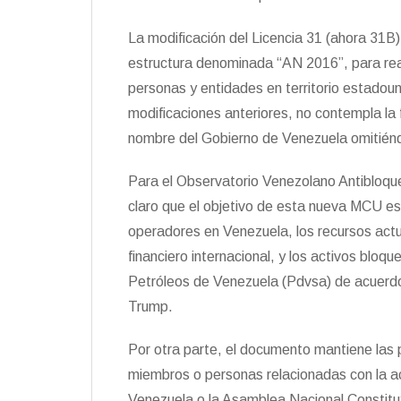
La modificación del Licencia 31 (ahora 31B)
estructura denominada “AN 2016”, para rea
personas y entidades en territorio estadoun
modificaciones anteriores, no contempla la f
nombre del Gobierno de Venezuela omitié
Para el Observatorio Venezolano Antibloqu
claro que el objetivo de esta nueva MCU e
operadores en Venezuela, los recursos act
financiero internacional, y los activos bloq
Petróleos de Venezuela (Pdvsa) de acuerdo
Trump.
Por otra parte, el documento mantiene las p
miembros o personas relacionadas con la a
Venezuela o la Asamblea Nacional Constituy