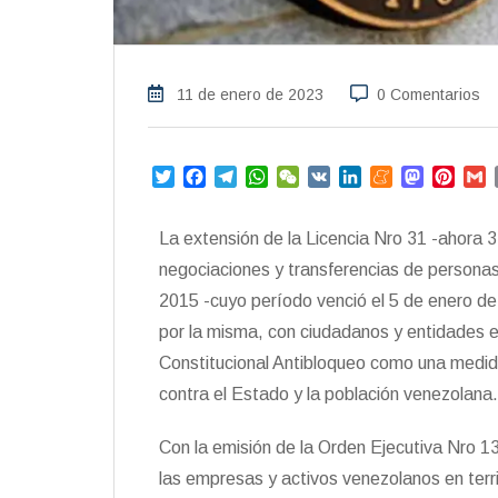
11 de enero de 2023
0 Comentarios
T
F
T
W
W
V
L
M
M
P
w
a
e
h
e
K
i
e
a
i
i
c
l
a
C
n
n
s
n
a
La extensión de la Licencia Nro 31 -ahora 
t
e
e
t
h
k
e
t
t
i
t
b
g
s
a
e
a
o
e
l
negociaciones y transferencias de personas
e
o
r
A
t
d
m
d
r
2015 -cuyo período venció el 5 de enero d
r
o
a
p
I
e
o
e
por la misma, con ciudadanos y entidades 
k
m
p
n
n
s
t
Constitucional Antibloqueo como una medida
contra el Estado y la población venezolana.
Con la emisión de la Orden Ejecutiva Nro 
las empresas y activos venezolanos en terr