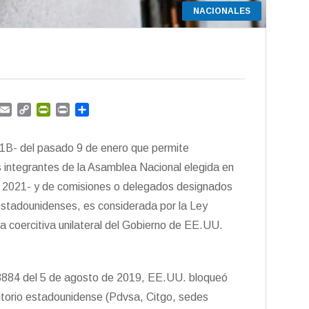
NACIONALES
G
E
C
P
P
C
m
m
o
r
r
o
a
p
i
i
m
31B- del pasado 9 de enero que permite
i
y
n
n
p
l
L
t
t
a
 integrantes de la Asamblea Nacional elegida en
i
F
r
e 2021- y de comisiones o delegados designados
n
r
t
estadounidenses, es considerada por la Ley
k
i
i
e
r
 coercitiva unilateral del Gobierno de EE.UU.
n
d
l
y
13884 del 5 de agosto de 2019, EE.UU. bloqueó
itorio estadounidense (Pdvsa, Citgo, sedes