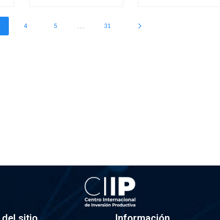
...
4
5
31
del sitio
Información