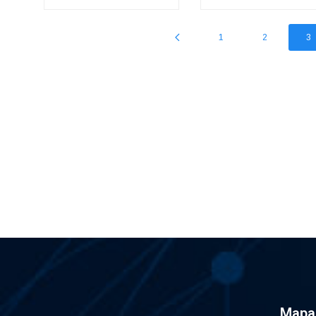
1
2
3
Mapa 