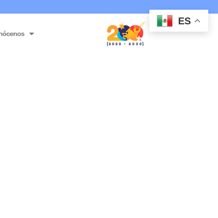
ES
nócenos